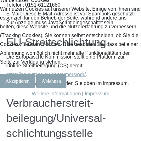
Wir benutzen Cookies
Telefon: 0151-61121680
Wir nutzen Cookies auf unserer Website. Einige von ihnen sind
E-Mail:
Diese E-Mail-Adresse ist vor Spambots geschützt!
essenziell für den Betrieb der Seite, während andere uns
Zur Anzeige muss JavaScript eingeschaltet sein.
helfen, diese Website und die Nutzererfahrung zu verbessern
(Tracking Cookies). Sie können selbst entscheiden, ob Sie die
EU-Streitschlichtung
Cookies zulassen möchten. Bitte beachten Sie, dass bei einer
Ablehnung womöglich nicht mehr alle Funktionalitäten der
Die Europäische Kommission stellt eine Plattform zur
Seite zur Verfügung stehen.
Online-Streitbeilegung (OS) bereit:
https://ec.europa.eu/consumers/odr/
.
Akzeptieren
Ablehnen
Unsere E-Mail-Adresse finden Sie oben im Impressum.
Weitere Informationen
|
Impressum
Verbraucher­streit­
beilegung/Universal­
schlichtungs­stelle